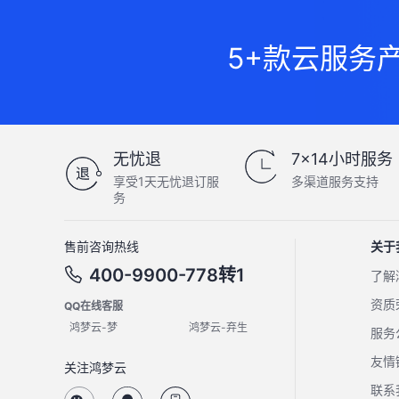
5+款云服务
无忧退
7×14小时服务
享受1天无忧退订服
多渠道服务支持
务
售前咨询热线
关于
400-9900-778转1
了解
资质
QQ在线客服
鸿梦云-梦
鸿梦云-弃生
服务
友情
关注鸿梦云
联系