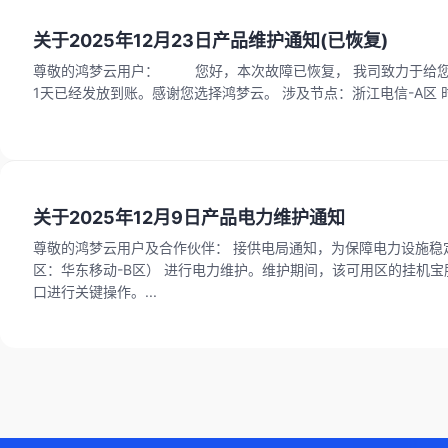
关于2025年12月23日产品维护通知(已恢复)
尊敬的鸿梦云用户： 您好，本次故障已恢复， 我司致力于给您提供更好的上云环境，本次故障我司将给予本次故障49分钟 10倍时长赔偿为1天 ,目前已经补偿
关于2025年12月9日产品电力维护通知
尊敬的鸿梦云用户及合作伙伴： 接供电局通知，为保障电力设施稳定运行，将于 2025年12月9日8:00至2025年12月9日13:00 对 中国大陆地区·挂机宝服务（可用
区：华东移动-B区） 进行电力维护。维护期间，该可用区的挂机宝服务中断无法使用。其他可
口进行关键操作。...