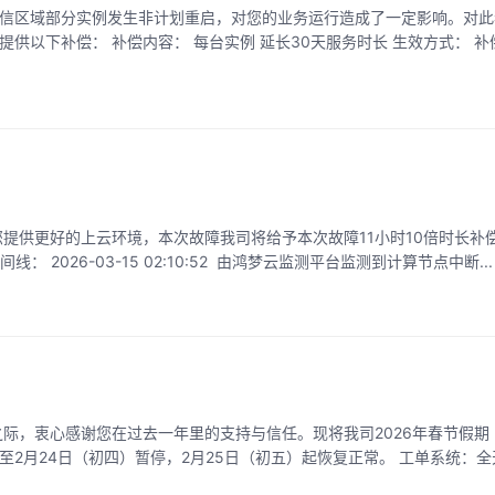
效方式： 补偿时长将自动发放至您
天已经发放到账。感谢您选择鸿梦云。 涉及节点：浙江电信-B区 时间线： 2026-03-15 02:10:52 由鸿梦云监测平台监测到计算节点中断...