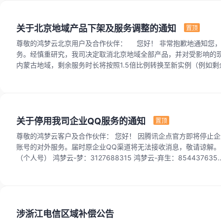
关于北京地域产品下架及服务调整的通知
置顶
尊敬的鸿梦云北京用户及合作伙伴： 您好！ 非常抱歉地通知您
务。经慎重研究，我司决定取消北京地域全部产品，并对受影响的现
内蒙古地域，剩余服务时长将按照1.5倍比例转换至新实例（例如剩余 2
关于停用我司企业QQ服务的通知
置顶
尊敬的鸿梦云客户及合作伙伴： 您好！ 因腾讯企点官方即将停止企业QQ相关服务，受此影响，我司决定自 2026年6月15日 起，正式终止我司名下所有企业QQ
账号的对外服务。届时原企业QQ渠道将无法接收消息，敬请谅解。 为保障您与我司的正常沟通，自2026年6月15日起，请通过以下方式联系我们： 一、QQ客
（个人号） 鸿梦云-梦：3127688315 鸿梦云-弃生：854437635.
涉浙江电信区域补偿公告