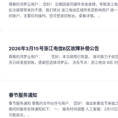
尊敬的鸿梦云用户： 您好！ 近期因我司硬件突发故障，导致浙江电信区域部分实例发生非计划重启，对您的业务运行造成了一定影响。对此我们深表歉意！ 为弥补
此次故障带来的不便，我们将对 浙江电信区域所有受影响用户 统一提供以下补偿： 补偿内容： 每台实例 延长30天服务时长 生
的账户，无需任何操作。您可登录控制台，查看详情。...
2026年3月15号浙江电信B区故障补偿公告
尊敬的鸿梦云用户： 您好，本次故障已恢复， 我司致力于给您提供更好的上云环境，本次故障我司将给予本次故障11小时10倍时长补偿为5天 ,目前已经补偿1
春节服务通知
春节服务通知 尊敬的合作伙伴与用户： 您好！ 值此新春佳节来临之际，衷心感谢您在过去一年里的支持与信任。现将我司2026年春节假期（2月10日-2月23日）
期间的服务安排通知如下： 一、 服务时间调整 人工客服：2月10日至2月24日（初四）暂停，2月25日（初五）起恢复正常。 工单系统：全天正常提交，响应时间
可能延长。...