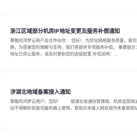
浙江区域部分机房IP地址变更及服务补偿通知
尊敬的鸿梦云用户及合作伙伴： 您好！ 为优化网络服务质量，我司已完成对 浙江电信-A区、浙江电信-B区 机房的网络设备升级。本次维护涉及服务器IP地址更
换，为感谢您的理解与支持，我们将提供专项服务补偿。 重要提示： 您相关业务的 新IP地址 现已生效，请在控制台相应实例详情页中查看并获取最新IP信息 原IP
地址已停止服务，请及时更新您的连接配置 补偿说明：...
涉湖北地域备案接入通知
尊敬的鸿梦云用户、您好! 接湖北省通信管理局、机房运营商通知：接入服务单位不得为未经你公司备案的网站提供接入服务。即未在我司操作接入备案的网
站不得解析到我司服务器上使用，管局对未接入网站视作未备案网站处