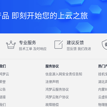
产品 即刻开始您的上云之旅
专业服务
建议反馈
技术工单 及时响应
您反馈 我们改进
我们
服务协议
热门
鸿梦云
信息源入网安全责任告知
挂机
荣誉
法律声明
湖北
公告
鸿梦云服务协议
内蒙
链接
鸿梦云账户协议
云虚
我们
故障赔偿
物理