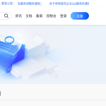
；
；
紧急公告：
域产品下架及服务调整的通知
关于停用我司企业QQ服务的通知
涉浙江电
资讯
文档
备案
控制台
登录
注册
则