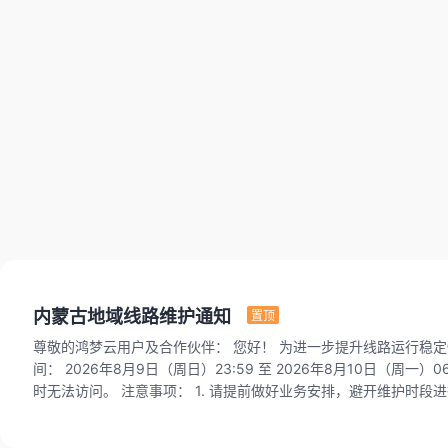
内蒙古地域线路维护通知
置顶
尊敬的鸿梦云用户及合作伙伴： 您好！ 为进一步提升线路运行稳定性，优化网络服务质量，计划对内蒙古地域网络线路进行维护升级割接，具体安排如下： 维护时
间： 2026年8月9日（周日）23:59 至 2026年8月10日（周一）06:00，总计约6小时。 影响范围： 内蒙古地域所有云产品实例，维护期间网络将中断，实例将暂