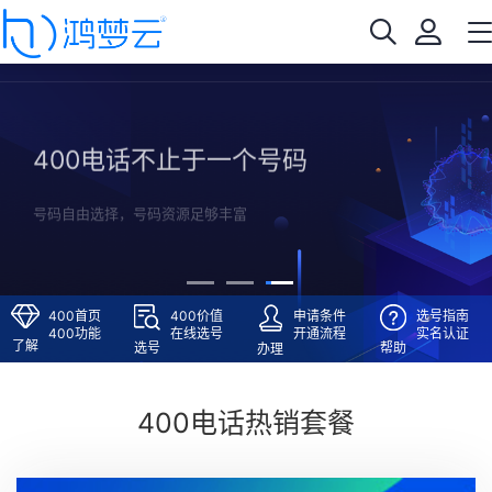
400电话不止于一个号码
号码自由选择，号码资源足够丰富
400首页
400价值
申请条件
选号指南
400功能
在线选号
开通流程
实名认证
了解
选号
帮助
办理
400电话热销套餐