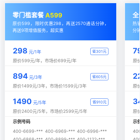
零门槛套餐
A599
全
原价599，限时优惠298，再送2570通话分钟，
热
再送9项增值服务，超实惠
分
298
7
元/1年
省301元
原价599元/年，市场价699元/年
原价
894
2
元/3年
省605元
原价1499元/3年，市场价1599元/3年
原价
1490
3
元/5年
省910元
原价2400元/5年，市场价2599元/5年
原价
示例号码
示
400-6699-***
400-6969-***
400-6996-***
40
400-6868-***
400-8899-***
400-1122-***
40