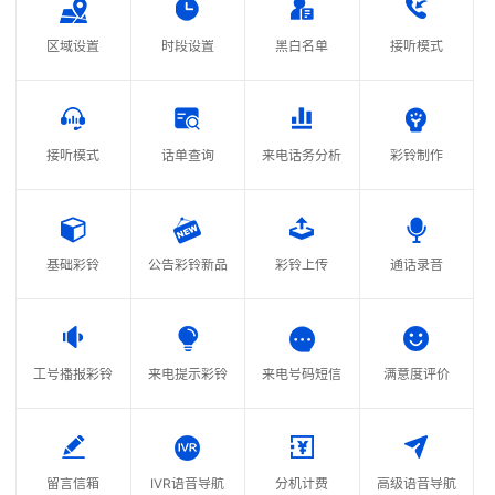
区域设置
时段设置
黑白名单
接听模式
接听模式
话单查询
来电话务分析
彩铃制作
基础彩铃
公告彩铃新品
彩铃上传
通话录音
工号播报彩铃
来电提示彩铃
来电号码短信
满意度评价
留言信箱
IVR语音导航
分机计费
高级语音导航