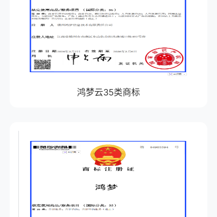
鸿梦云35类商标