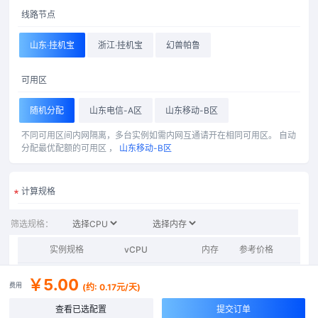
线路节点
山东·挂机宝
浙江·挂机宝
幻兽帕鲁
可用区
随机分配
山东电信-A区
山东移动-B区
不同可用区间内网隔离，多台实例如需内网互通请开在相同可用区。
自动
分配最优配额的可用区 ，
山东移动-B区
计算规格
全部
入门型
筛选规格：
实例规格
vCPU
内存
参考价格
处理器型
2核1G
2
vCPU
1GiB
￥5
/月
Intel® Xe
￥5.00
费用
(约: 0.17元/天)
2核2G
2
vCPU
2GiB
￥8
/月
Intel® Xe
查看已选配置
提交订单