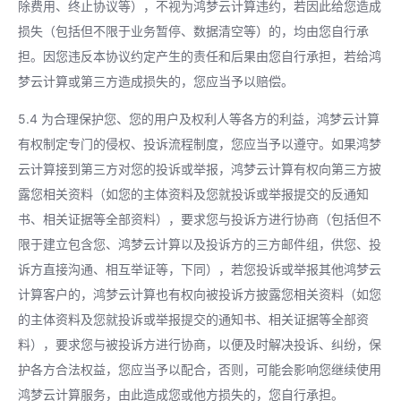
除费用、终止协议等），不视为鸿梦云计算违约，若因此给您造成
损失（包括但不限于业务暂停、数据清空等）的，均由您自行承
担。因您违反本协议约定产生的责任和后果由您自行承担，若给鸿
梦云计算或第三方造成损失的，您应当予以赔偿。
5.4 为合理保护您、您的用户及权利人等各方的利益，鸿梦云计算
有权制定专门的侵权、投诉流程制度，您应当予以遵守。如果鸿梦
云计算接到第三方对您的投诉或举报，鸿梦云计算有权向第三方披
露您相关资料（如您的主体资料及您就投诉或举报提交的反通知
书、相关证据等全部资料），要求您与投诉方进行协商（包括但不
限于建立包含您、鸿梦云计算以及投诉方的三方邮件组，供您、投
诉方直接沟通、相互举证等，下同），若您投诉或举报其他鸿梦云
计算客户的，鸿梦云计算也有权向被投诉方披露您相关资料（如您
的主体资料及您就投诉或举报提交的通知书、相关证据等全部资
料），要求您与被投诉方进行协商，以便及时解决投诉、纠纷，保
护各方合法权益，您应当予以配合，否则，可能会影响您继续使用
鸿梦云计算服务，由此造成您或他方损失的，您自行承担。