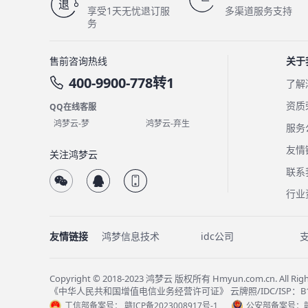
享受1天无忧退订服
多渠道服务支持
务
售前咨询热线
关于
400-9900-778转1
了解
资质
QQ在线客服
鸿梦云-梦
鸿梦云-弃生
服务
友情
关注鸿梦云
联系
行业
友情链接
鸿梦信息技术
idc公司
Copyright © 2018-2023 鸿梦云 版权所有 Hmyun.com.cn. Al
《中华人民共和国增值电信业务经营许可证》 云牌照/IDC/ISP：B1-202
工信部备案号：
赣ICP备2023008917号-1
公安部备案号：