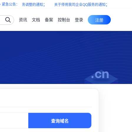
；
；
紧急公告：
产品下架及服务调整的通知
关于停用我司企业QQ服务的通知
涉浙江电信
资讯
文档
备案
控制台
登录
注册