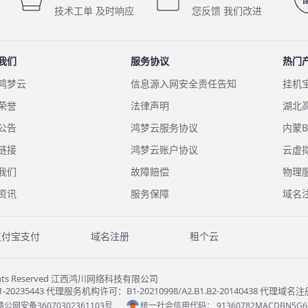
技术工单 及时响应
您反馈 我们改进
我们
服务协议
热门
鸿梦云
信息源入网安全责任告知
挂机
荣誉
法律声明
湖北
公告
鸿梦云服务协议
内蒙B
链接
鸿梦云账户协议
云虚
我们
故障赔偿
物理
资讯
服务保障
域名
支付宝支付
域名注册
租个云
l Rights Reserved 江西鸿川网络科技有限公司
35443 代理服务机构许可：B1-20210998/A2.B1.B2-20140438 代
赣公网安备36070302361103号
统一社会信用代码：
91360782MACDBN5G6