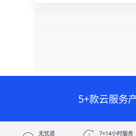
5+款云服务
无忧退
7×14小时服务