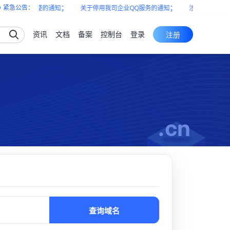
；
；
紧急公告：
下架及服务调整的通知
关于停用我司企业QQ服务的通知
涉浙江电信区域
资讯
文档
备案
控制台
登录
注册