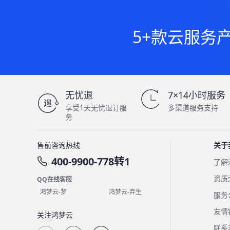
5+款云服务
无忧退
7×14小时服务
享受1天无忧退订服
多渠道服务支持
务
售前咨询热线
关于
400-9900-778转1
了解
资质
QQ在线客服
鸿梦云-梦
鸿梦云-弃生
服务
友情
关注鸿梦云
联系