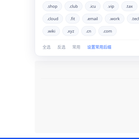
.shop
.club
.icu
.vip
.tax
.cloud
.fit
.email
.work
.tec
.wiki
.xyz
.cn
.com
全选
反选
常用
设置常用后缀