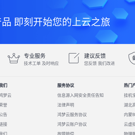
产品 即刻开始您的上云之旅
专业服务
建议反馈
技术工单 及时响应
您反馈 我们改进
我们
服务协议
热门
鸿梦云
信息源入网安全责任告知
挂机
荣誉
法律声明
湖北
公告
鸿梦云服务协议
内蒙B
链接
鸿梦云账户协议
云虚
我们
故障赔偿
物理