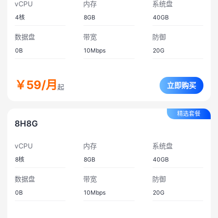
vCPU
内存
系统盘
4
核
8GB
40GB
数据盘
带宽
防御
0B
10
Mbps
20
G
￥59
/月
立即购买
起
精选套餐
8H8G
vCPU
内存
系统盘
8
核
8GB
40GB
数据盘
带宽
防御
0B
10
Mbps
20
G